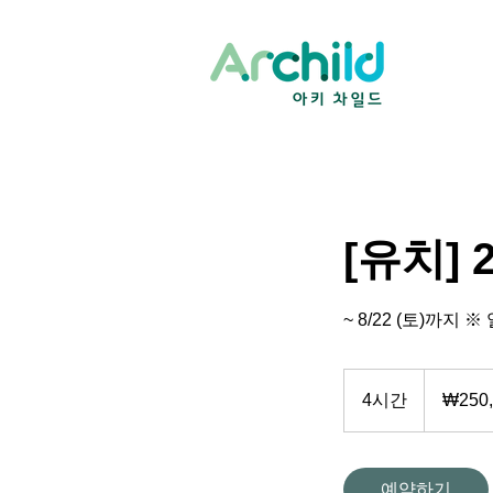
[유치] 
~ 8/22 (토)까
250,000
대
4시간
4
₩250,
한
민
시
국
간
원
예약하기