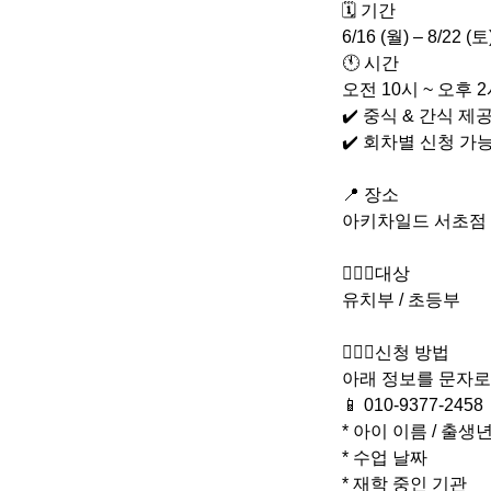
🗓️ 기간
6/16 (월) – 8/22 (토
🕚 시간
오전 10시 ~ 오후 2
✔️ 중식 & 간식 제
✔️ 회차별 신청 가능
📍 장소
아키차일드 서초점
🙆🏻‍♂️대상
유치부 / 초등부
🙋🏻‍♀️신청 방법
아래 정보를 문자
📱 010-9377-2458
* 아이 이름 / 출생
* 수업 날짜
* 재학 중인 기관