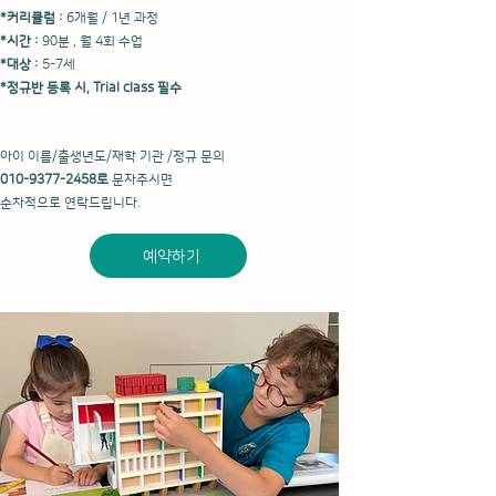
*커리큘럼 :
6개월 / 1년 과정
*
시간 :
90분 , 월 4회 수업
*대상
:
5-7세
*정규반 등록 시,
Trial class 필수
아이 이름/출생년도/재학 기관 /정규 문의
010-9377-2458
로
문
자주시면
순차적으로 연락드립니다.
예약하기