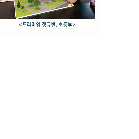
<프리미엄 정규반
, 초등부
>
*커리큘럼 :
6개월 / 1년 과정
*
시간 :
90분 , 월 4회 수업
*대상
:
8-12세
*정규반 등록 시, Trial class
필수
아이 이름/출생년도/재학 기관 /정규 문의
010-9377-2458
로
문
자주시면
순차적으로 연락드립니다.
예약하기
02-6080-2458