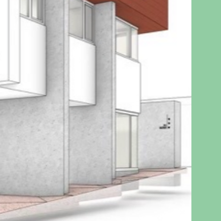
Archild Seocho
아키차일드 서초점